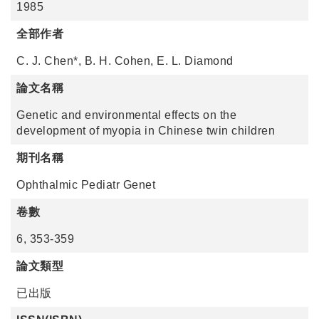
1985
全部作者
C. J. Chen*, B. H. Cohen, E. L. Diamond
論文名稱
Genetic and environmental effects on the
development of myopia in Chinese twin children
期刊名稱
Ophthalmic Pediatr Genet
卷數
6, 353-359
論文類型
已出版