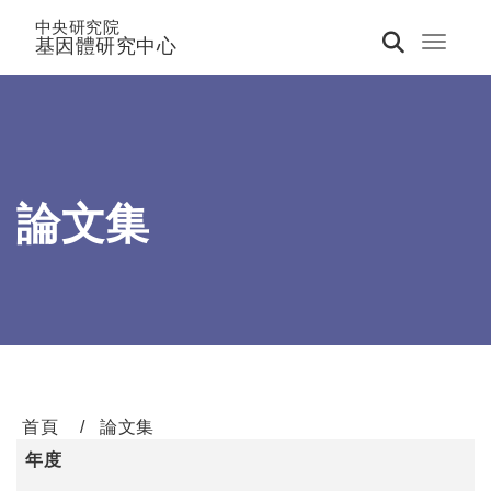
中央研究院
基因體研究中心
Toggle 
論文集
首頁
論文集
年度