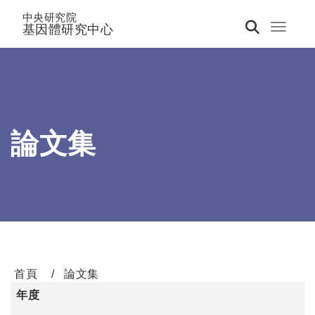
中央研究院
基因體研究中心
Toggle 
論文集
首頁
論文集
年度