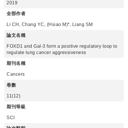
2019
全部作者
Li CH, Chang YC, (Hsiao M)*, Liang SM
論文名稱
FOXD1 and Gal-3 form a positive regulatory loop to
regulate lung cancer aggressiveness
期刊名稱
Cancers
卷數
11(12)
期刊等級
SCI