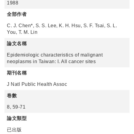
1988
全部作者
C. J. Chen*, S. S. Lee, K. H. Hsu, S. F. Tsai, S. L.
You, T. M. Lin
論文名稱
Epidemiologic characteristics of malignant
neoplasms in Taiwan: I. All cancer sites
期刊名稱
J Natl Public Health Assoc
卷數
8, 59-71
論文類型
已出版