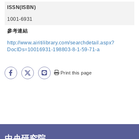
ISSN(ISBN)
1001-6931
參考連結
http://www.airitilibrary.com/searchdetail.aspx?
DocIDs=10016931-198803-8-1-59-71-a
Print this page
中央研究院