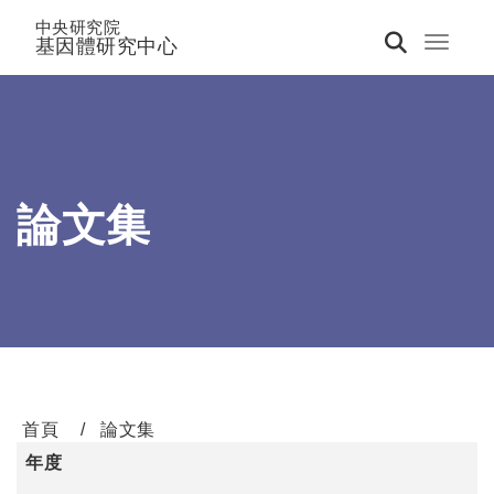
中央研究院
基因體研究中心
Toggle 
論文集
首頁
論文集
年度