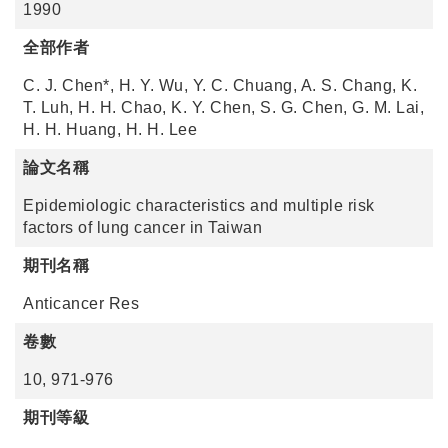
1990
全部作者
C. J. Chen*, H. Y. Wu, Y. C. Chuang, A. S. Chang, K.
T. Luh, H. H. Chao, K. Y. Chen, S. G. Chen, G. M. Lai,
H. H. Huang, H. H. Lee
論文名稱
Epidemiologic characteristics and multiple risk
factors of lung cancer in Taiwan
期刊名稱
Anticancer Res
卷數
10, 971-976
期刊等級