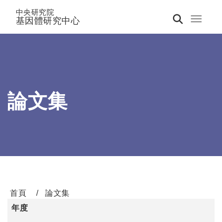
中央研究院
基因體研究中心
Toggle 
論文集
首頁
論文集
年度