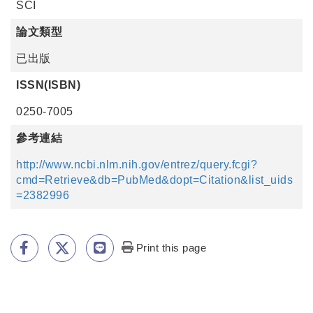
SCI
論文類型
已出版
ISSN(ISBN)
0250-7005
參考連結
http://www.ncbi.nlm.nih.gov/entrez/query.fcgi?
cmd=Retrieve&db=PubMed&dopt=Citation&list_uids
=2382996
Print this page