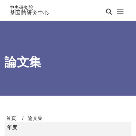
中央研究院
基因體研究中心
Toggle 
論文集
首頁
論文集
年度