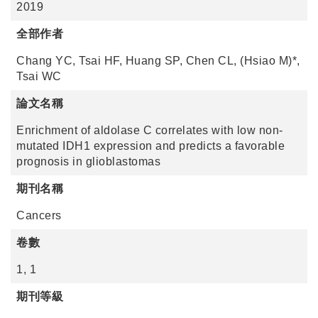
2019
全部作者
Chang YC, Tsai HF, Huang SP, Chen CL, (Hsiao M)*,
Tsai WC
論文名稱
Enrichment of aldolase C correlates with low non-
mutated IDH1 expression and predicts a favorable
prognosis in glioblastomas
期刊名稱
Cancers
卷數
1, 1
期刊等級