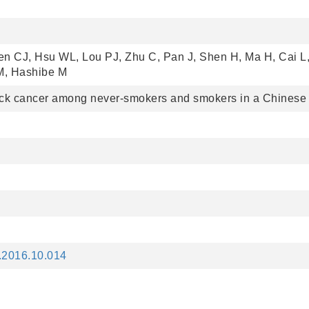
Chen CJ, Hsu WL, Lou PJ, Zhu C, Pan J, Shen H, Ma H, Cai L
 M, Hashibe M
neck cancer among never-smokers and smokers in a Chinese 
p.2016.10.014