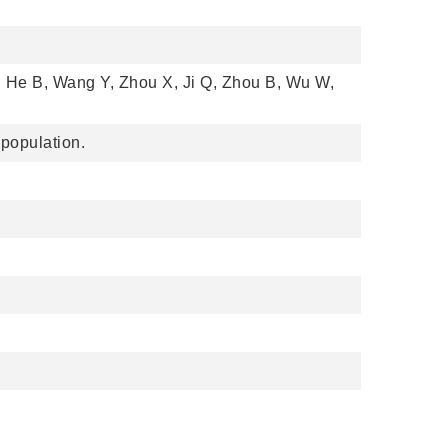
, He B, Wang Y, Zhou X, Ji Q, Zhou B, Wu W,
population.