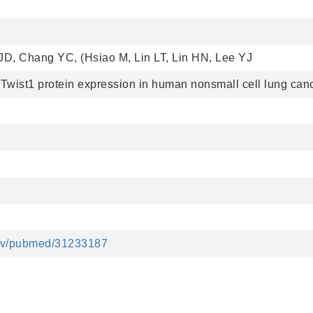
D, Chang YC, (Hsiao M, Lin LT, Lin HN, Lee YJ
Twist1 protein expression in human nonsmall cell lung canc
gov/pubmed/31233187