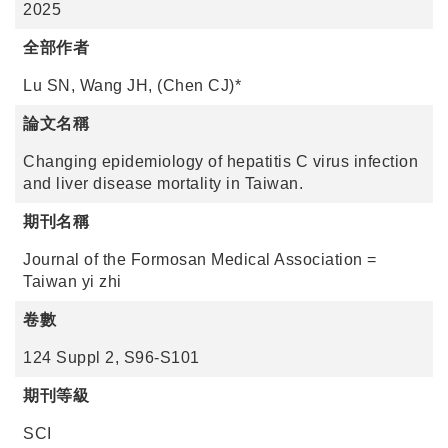
2025
全部作者
Lu SN, Wang JH, (Chen CJ)*
論文名稱
Changing epidemiology of hepatitis C virus infection
and liver disease mortality in Taiwan.
期刊名稱
Journal of the Formosan Medical Association =
Taiwan yi zhi
卷數
124 Suppl 2, S96-S101
期刊等級
SCI