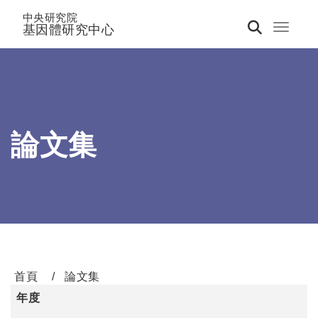
中央研究院
基因體研究中心
Toggle 
論文集
首頁
論文集
年度