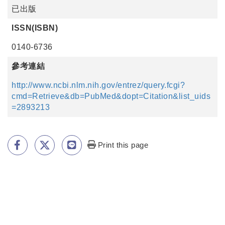
已出版
ISSN(ISBN)
0140-6736
參考連結
http://www.ncbi.nlm.nih.gov/entrez/query.fcgi?
cmd=Retrieve&db=PubMed&dopt=Citation&list_uids
=2893213
Print this page