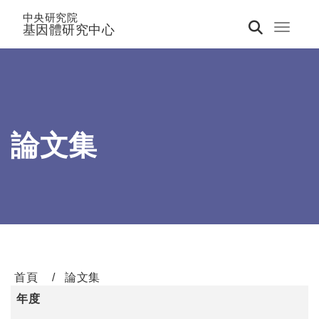
中央研究院
基因體研究中心
Toggle 
論文集
首頁
論文集
年度