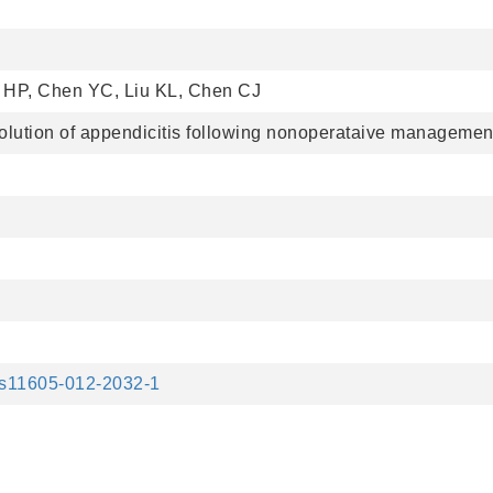
HP, Chen YC, Liu KL, Chen CJ
olution of appendicitis following nonoperataive managemen
7/s11605-012-2032-1