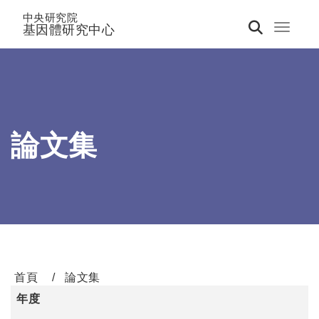
中央研究院
基因體研究中心
Toggle 
論文集
首頁
論文集
年度