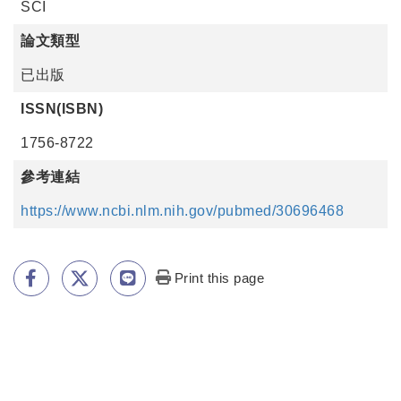
SCI
論文類型
已出版
ISSN(ISBN)
1756-8722
參考連結
https://www.ncbi.nlm.nih.gov/pubmed/30696468
Print this page