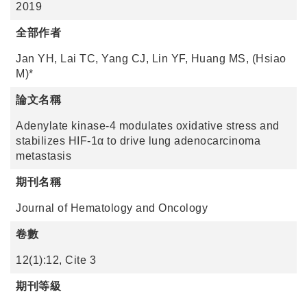
2019
全部作者
Jan YH, Lai TC, Yang CJ, Lin YF, Huang MS, (Hsiao
M)*
論文名稱
Adenylate kinase-4 modulates oxidative stress and
stabilizes HIF-1α to drive lung adenocarcinoma
metastasis
期刊名稱
Journal of Hematology and Oncology
卷數
12(1):12, Cite 3
期刊等級