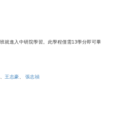
班就進入中研院學習。此學程僅需13學分即可畢
、
王志豪
、
張志禎