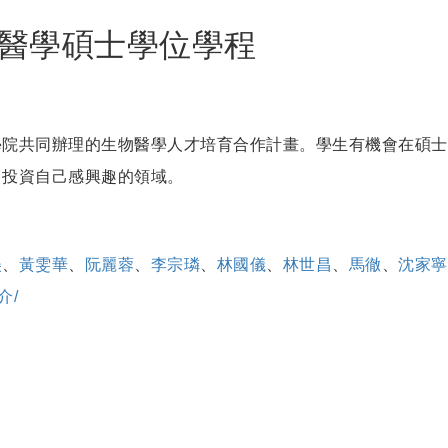
醫學碩士學位學程
院共同辦理的生物醫學人才培育合作計畫。學生有機會在碩士
、投資自己感興趣的領域。
美
、
黃雯華
、
阮麗蓉
、
李宗璘
、
林國儀
、
林世昌
、
馬徹
、
沈家寧
簡介/