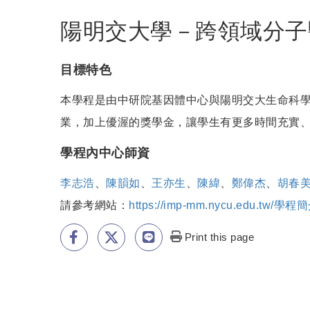
陽明交大學－跨領域分子
目標特色
本學程是由中研院基因體中心與陽明交大生命科學
業，加上優渥的獎學金，讓學生有更多時間充實
學程內中心師資
李志浩
、
陳韻如
、
王亦生
、
陳緯
、
鄭偉杰
、
胡春
請參考網站：
https://imp-mm.nycu.edu.tw/學程
Print this page