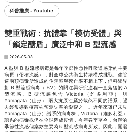
科普推廣 - Youtube
雙重戰術：抗體靠「模仿受體」與
「鎖定醣盾」廣泛中和 B 型流感
2026-05-08
A 型與 B 型流感病毒是每年季節性急性呼吸道感染的主要
病原（俗稱流感），對全球公共衛生持續構成挑戰。儘管
這兩類病毒所造成的住院率與死亡率不相上下，但科學界
對 B 型流感病毒（IBV）的關注與研究進程一直落後於 A
型流感。B 型流感包含 Victoria（維多利亞） 與
Yamagata（山形） 兩大抗原性屬於截然不同的譜系，過
去經常導致疫苗株預測失準的影響之一。近年來雖已未見
Yamagata（山形）譜系的病毒株，Victoria（維多利亞）
譜系的病毒株仍在全球造成疫情，今年春季至今，台灣的
季節性流感個案亦主要為B 型流感病毒所致。因此，開發