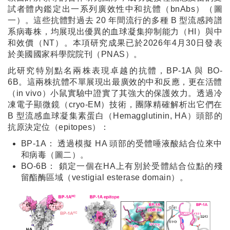
試者體內鑑定出一系列廣效性中和抗體（bnAbs）（圖
一）。這些抗體對過去 20 年間流行的多種 B 型流感跨譜
系病毒株，均展現出優異的血球凝集抑制能力（HI）與中
和效價（NT）。本項研究成果已於2026年4月30日發表
於美國國家科學院院刊（PNAS）。
此研究特別點名兩株表現卓越的抗體，BP-1A 與 BO-
6B。這兩株抗體不單展現出最廣效的中和反應，更在活體
（in vivo）小鼠實驗中證實了其強大的保護效力。透過冷
凍電子顯微鏡（cryo-EM）技術，團隊精確解析出它們在
B 型流感血球凝集素蛋白（Hemagglutinin, HA）頭部的
抗原決定位（epitopes）：
BP-1A： 透過模擬 HA 頭部的受體唾液酸結合位來中
和病毒（圖二）。
BO-6B： 鎖定一個在HA上有別於受體結合位點的殘
留酯酶區域（vestigial esterase domain）。