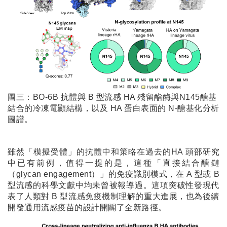
圖三：BO-6B 抗體與 B 型流感 HA 殘留酯酶與N145醣基
結合的冷凍電顯結構，以及 HA 蛋白表面的 N-醣基化分析
圖譜。
雖然「模擬受體」的抗體中和策略在過去的HA 頭部研究
中已有前例，值得一提的是，這種「直接結合醣鏈
（glycan engagement）」的免疫識別模式，在 A 型或 B
型流感的科學文獻中均未曾被報導過。這項突破性發現代
表了人類對 B 型流感免疫機制理解的重大進展，也為後續
開發通用流感疫苗的設計開闢了全新路徑。