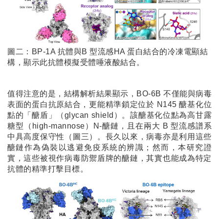
圖二：BP-1A 抗體與B 型流感HA 蛋白結合的冷凍電顯結
構，顯示此抗體模擬受體唾液酸結合。
值得注意的是，結構解析結果顯示，BO-6B 不僅能與病毒
表面的蛋白抗原結合，更能精準鎖定位於 N145 醣基化位
點的「醣盾」（glycan shield）。該醣基化位點為高甘露
糖型（high-mannose）N-醣鏈，且在兩大 B 型流感譜系
中具高度保守性（圖三）。長久以來，病毒亦是利用這些
醣鏈作為偽裝以逃避免疫系統的辨識；然而，本研究證
實，這些被視作病毒防禦盾牌的醣鏈，其實也能成為特定
抗體的精準打擊目標。