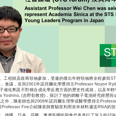
、工程師及政商領袖參加，受邀的傑出年輕領袖將全程參與STS 
並與2001年諾貝爾化學獎得主Professor Noyori Ry
屬分子催化劑及不對稱合成化學反應方面的歷史性成就，以及年
Akira Yoshino, (吉野彰教授)，探討了他的鋰離子電池
老師也與2006年諾貝爾生理學或醫學獎得主Professor A
展，並與Professor Fire介紹陳老師實驗室利用奈米材料遞送R
國、德國、日本、芬蘭、澳洲等國的與會代表進行了深入的討論