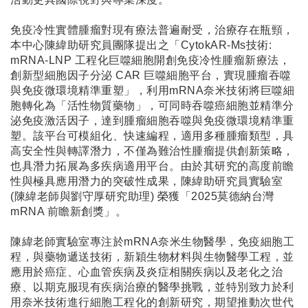
免疫冷性實體腫瘤對現有療法普遍耐受，治療存在瓶頸，
本中心陳緯助研究員團隊提出之「CytokAR-Ms技術:
mRNA-LNP 工程化巨噬細胞開創免疫冷性腫瘤新療法，
創新型細胞因子分泌 CAR 巨噬細胞平台，實現腫瘤吞噬
與免疫微環境精準重塑」，利用mRNA奈米技術將巨噬細
胞轉化為「活性物質藥物」，可同時吞噬癌細胞並精準分
泌免疫激活因子，達到腫瘤細胞吞噬與免疫微環境精準重
塑。該平台可模組化、快速編程，適用多種腫瘤類型，具
高安全性與轉譯潛力，不僅為難治性腫瘤提供創新策略，
也具潛力拓展為多疾病適用平台。由於其研究的高度前瞻
性與極具應用潛力的突破性成果，陳緯助研究員實驗室
(陳緯老師與劉守厚研究助理) 榮獲「2025莫德納台灣
mRNA 前瞻新創獎」。
陳緯老師實驗室專注於mRNA奈米生物醫學，免疫細胞工
程，與藥物遞送技術，新穎生物材料與生物醫學工程，並
應用於癌症、心血管疾病及炎症相關疾病以及老化之治
療、以期克服現有疾病治療的醫學挑戰，並特別致力於利
用奈米技術進行細胞工程化的創新研究，期望推動次世代