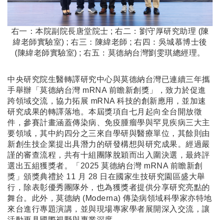
右一：本院副院長唐堂院士 ; 右二：劉守厚研究助理 (陳
緯老師實驗室) ; 右三：陳緯老師 ; 右四：吳城慕博士後
(陳緯老師實驗室) ; 右五：莫德納台灣劉雯琪總經理。
中央研究院生醫轉譯研究中心與莫德納台灣已連續三年攜
手舉辦「莫德納台灣 mRNA 前瞻新創獎」，致力於促進
跨領域交流，協力拓展 mRNA 科技的創新應用，並加速
研究成果的轉譯落地。本屆獎項自七月起向全台開放徵
件，參賽計畫涵蓋傳染病、免疫腫瘤學與罕見疾病三大主
要領域，其中約四分之三來自學研與醫療單位，其餘則由
新創生技企業提出具潛力的研發構想與研究成果。經過嚴
謹的審查流程，共有十組團隊脫穎而出入圍決選，最終評
選出五組獲獎者。「2025 莫德納台灣 mRNA 前瞻新創
獎」頒獎典禮於 11 月 28 日在國家生技研究園區盛大舉
行，除表彰優秀團隊外，也為獲獎者提供分享研究亮點的
舞台。此外，莫德納 (Moderna) 傳染病領域科學家亦特地
來台進行專題演講，並與現場專家學者展開深入交流，讓
活動更具國際視野與專業深度。