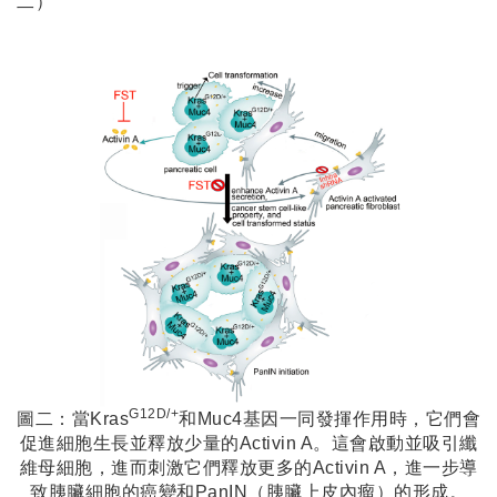
二）
G12D/+
圖二：當Kras
和Muc4基因一同發揮作用時，它們會
促進細胞生長並釋放少量的Activin A。這會啟動並吸引纖
維母細胞，進而刺激它們釋放更多的Activin A，進一步導
致胰臟細胞的癌變和PanIN（胰臟上皮內瘤）的形成。