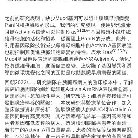
之前的研究表明，缺少Muc4基因可以阻止胰臟早期病變
PanIN和胰臟癌的形成。我們的研究發現，使用卵泡激素
G12D/+
阻斷Activin A信號可以抑制Kras
基因轉殖小鼠中纖
維母細胞的活化和招募，從而阻止PanIN的形成。此外，
利用基因敲除技術減少纖維母細胞中的Activin A基因表達
G12D/+
也能抑制其促進胰臟細胞癌變的特性。表示Kras
/
Muc4基因過度表達的胰腺細胞通過分泌Activin A，活化/
招募纖維母細胞，進而促進癌變。這突顯了基因變異和誘
導的微環境變化之間的互動是啟動胰臟早期病變的關鍵。
回顧2022年，研究團隊在胰臟癌病人的臨床樣本中，了解
當癌細胞周圍的纖維母細胞Activin A mRNA表現量愈高，
病患的癌症愈加惡性重大（研究報導：細胞直接接觸是引
發胰臟癌轉移的關鍵）。本次研究與醫療單位合作，加入
臨床數據資料庫分析，當胰臟癌病人的MUC4和Activin A
基因同時有高度表現，其存活率都低於單一基因高表達和
兩者基因都低表達的病人。透過檢測胰臟癌患者的血清，
若其中的Activin A蛋白量越高，患者的癌症等級趨向越惡
性，存活率越低。進一步分析具胰臟癌家族史的高風險群