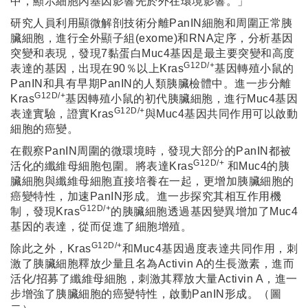
中，顯示細胞內基因影響先於外在環境影響。」
研究人員利用顯微解剖技術分離PanIN細胞和周圍正常胰
臟細胞，進行全外顯子組(exome)和RNA定序，分析基因
突變和表現，發現7黏蛋白Muc4基因是最主要突變和高度
G12D/+
表達的基因，出現在90％以上Kras
基因轉殖小鼠的
PanIN和具有早期PanIN的人類胰臟檢體中。進一步分離
G12D/+
Kras
基因轉殖小鼠的初代胰臟細胞，進行Muc4基因
G12D/+
表達實驗，證實Kras
與Muc4基因共同作用可以啟動
細胞的癌變。
在觀察PanIN周圍的微環境時，發現大部分的PanIN都被
G12D/+
活化的纖維母細胞包圍。將表達Kras
和Muc4的胰
臟細胞與纖維母細胞直接培養在一起，更增加胰臟細胞的
癌變特性，加速PanIN形成。進一步探究其相互作用機
G12D/+
制，發現Kras
的胰臟細胞透過基因變異增加了Muc4
基因的表達，從而促進了細胞增殖。
G12D/+
除此之外，Kras
和Muc4基因過度表達共同作用，刺
激了胰臟細胞釋放少量且名為Activin A的生長激素，進而
活化/招募了纖維母細胞，刺激其釋放大量Activin A，進一
步增強了胰臟細胞的癌變特性，啟動PanIN形成。（圖