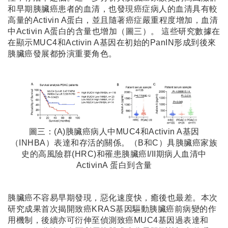
和早期胰臟癌患者的血清，也發現癌症病人的血清具有較
高量的Activin A蛋白，並且隨著癌症嚴重程度增加，血清
中Activin A蛋白的含量也增加（圖三）。 這些研究數據在
在顯示MUC4和Activin A基因在初始的PanIN形成到後來
胰臟癌發展都扮演重要角色。
圖三：(A)胰臟癌病人中MUC4和Activin A基因
（INHBA）表達和存活的關係。（B和C）具胰臟癌家族
史的高風險群(HRC)和罹患胰臟癌I/II期病人血清中
ActivinA 蛋白到含量
胰臟癌不容易早期發現，惡化速度快，癒後也最差。本次
研究成果首次揭開致癌KRAS基因驅動胰臟癌前病變的作
用機制，後續亦可衍伸至偵測致癌MUC4基因過表達和