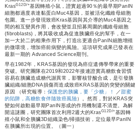
G12D/+
Kras
基因轉殖小鼠，證實超過90％的最早期PanIN
細胞都過度表達黏蛋白Muc4基因，並被活化纖維母細胞
包圍。進一步發現致癌Kras基因與其介導的Muc4基因之
間的相互變異作用，會改變並且招募周圍的纖維母細胞
(fibroblasts)，將其吸收成為促進胰臟癌化的幫手，在一
加一大於二的相乘作用下，打造出更適合PanIN細胞增殖
的微環境，增加癌前病變的風險。這項研究成果已發表在
最新一期的 Advanced Science期刊。
早在1982年，KRAS基因的發現為癌症遺傳學帶來的重要
突破。研究團隊在2019和2022年接連證實高糖飲食習慣
容易在胰臟造成糖代謝異常，影響核苷酸合成，是引發胰
臟組織/細胞DNA損傷而造成致癌KRAS基因的突變的關鍵
原因 （研究報導：
保護您的胰臟，要「少糖」！
／
甜蜜
的陷阱，高糖飲食伴隨致癌風險
）。然而，對於KRAS突
變如何啟動最早期PanIN形成的作用機制還不清楚。為解
G12D/+
開這謎團，研究團隊首次利用2週大的Kras
基因轉
殖小鼠和全胰臟3D組織染色/掃描技術，定位最早PanIN
在胰臟所出現的位置。（圖一）