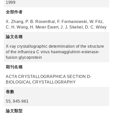
1999
全部作者
X. Zhang, P. B. Rosenthal, F. Formanowski, W. Fitz,
C. H. Wong, H. Meier Ewert, J. J. Skehel, D. C. Wiley
論文名稱
X-ray crystallographic determination of the structure
of the influenza C virus haemagglutinin-esterase-
fusion glycoprotein
期刊名稱
ACTA CRYSTALLOGRAPHICA SECTION D-
BIOLOGICAL CRYSTALLOGRAPHY
卷數
55, 945-961
論文類型