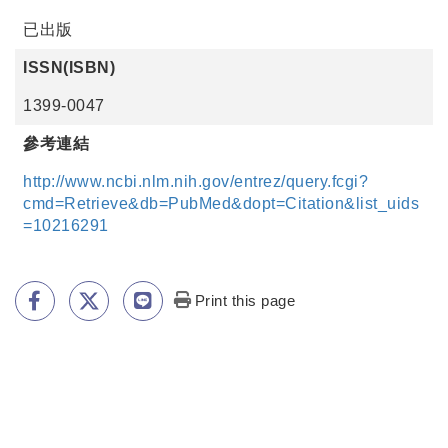
已出版
ISSN(ISBN)
1399-0047
參考連結
http://www.ncbi.nlm.nih.gov/entrez/query.fcgi?
cmd=Retrieve&db=PubMed&dopt=Citation&list_uids
=10216291
Print this page