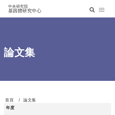
中央研究院
基因體研究中心
Toggle 
論文集
首頁
論文集
年度