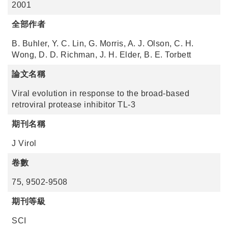
2001
全部作者
B. Buhler, Y. C. Lin, G. Morris, A. J. Olson, C. H.
Wong, D. D. Richman, J. H. Elder, B. E. Torbett
論文名稱
Viral evolution in response to the broad-based
retroviral protease inhibitor TL-3
期刊名稱
J Virol
卷數
75, 9502-9508
期刊等級
SCI