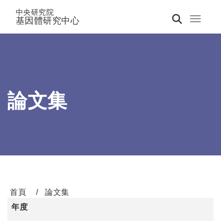
中央研究院
基因體研究中心
Toggle 
論文集
首頁
論文集
年度