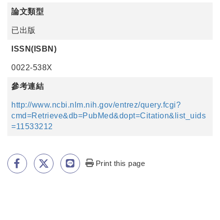
論文類型
已出版
ISSN(ISBN)
0022-538X
參考連結
http://www.ncbi.nlm.nih.gov/entrez/query.fcgi?
cmd=Retrieve&db=PubMed&dopt=Citation&list_uids
=11533212
Print this page