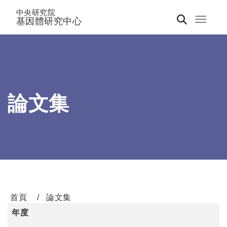
中央研究院
基因體研究中心
Toggle 
論文集
首頁
論文集
年度