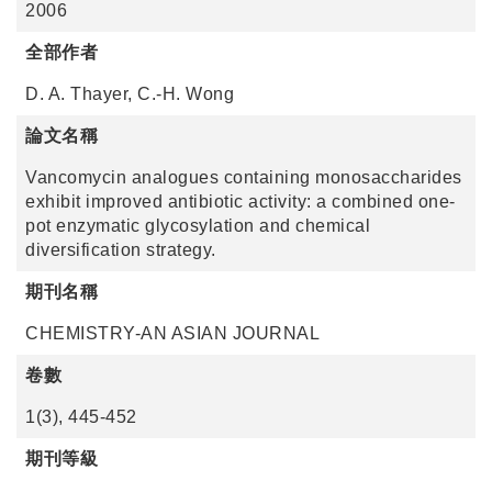
2006
全部作者
D. A. Thayer, C.-H. Wong
論文名稱
Vancomycin analogues containing monosaccharides
exhibit improved antibiotic activity: a combined one-
pot enzymatic glycosylation and chemical
diversification strategy.
期刊名稱
CHEMISTRY-AN ASIAN JOURNAL
卷數
1(3), 445-452
期刊等級