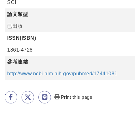
SCI
論文類型
已出版
ISSN(ISBN)
1861-4728
參考連結
http://www.ncbi.nlm.nih.gov/pubmed/17441081
Print this page