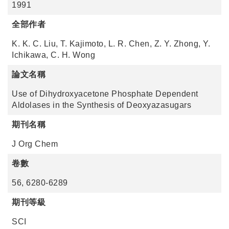
1991
全部作者
K. K. C. Liu, T. Kajimoto, L. R. Chen, Z. Y. Zhong, Y.
Ichikawa, C. H. Wong
論文名稱
Use of Dihydroxyacetone Phosphate Dependent
Aldolases in the Synthesis of Deoxyazasugars
期刊名稱
J Org Chem
卷數
56, 6280-6289
期刊等級
SCI