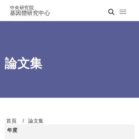
中央研究院
基因體研究中心
Toggle 
論文集
首頁
論文集
年度