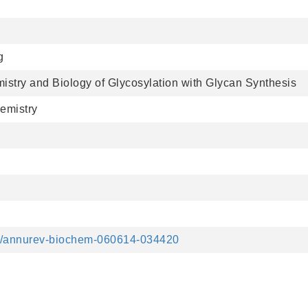
g
stry and Biology of Glycosylation with Glycan Synthesis
emistry
146/annurev-biochem-060614-034420