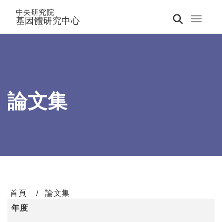
中央研究院
基因體研究中心
Toggle 
論文集
首頁
論文集
年度