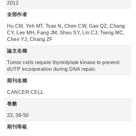
2012
全部作者
Hu CM, Yeh MT, Tsao N, Chen CW, Gao QZ, Chang
CY, Lee MH, Fang JM, Sheu SY, Lin CJ, Tseng MC,
Chen YJ, Chang ZF
論文名稱
Tumor cells require thymidylate kinase to prevent
dUTP incorporation during DNA repair.
期刊名稱
CANCER CELL
卷數
22, 36-50
期刊等級