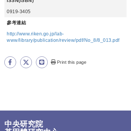
ISSN(ISBN)
0919-3405
參考連結
http://www.riken.go.jp/lab-
www/library/publication/review/pdf/No_8/8_013.pdf
Print this page
中央研究院