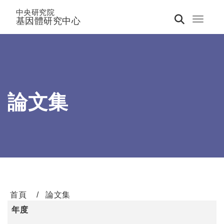
中央研究院
基因體研究中心
Toggle 
論文集
首頁
論文集
年度