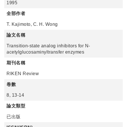
1995
全部作者
T. Kajimoto, C. H. Wong
論文名稱
Transition-state analog inhibitors for N-
acetylglucosaminyltransfer enzymes
期刊名稱
RIKEN Review
卷數
8, 13-14
論文類型
已出版