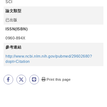
SCI
論文類型
已出版
ISSN(ISBN)
0960-894X
參考連結
http://www.ncbi.nlm.nih.gov/pubmed/29602680?
dopt=Citation
Print this page