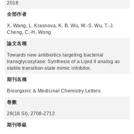
2018
全部作者
X. Wang, L. Krasnova, K. B. Wu, W.-S. Wu, T.-J.
Cheng, C.-H. Wong
論文名稱
Towards new antibiotics targeting bacterial
transglycosylase: Synthesis of a Lipid II analog as
stable transition-state mimic inhibitor.
期刊名稱
Bioorganic & Medicinal Chemistry Letters
卷數
28(16 SI), 2708-2712
期刊等級