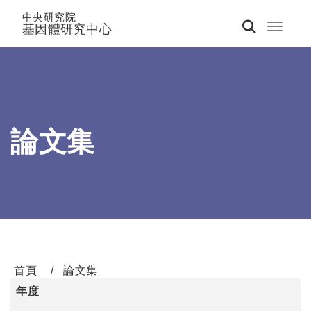
中央研究院
基因體研究中心
Toggle 
論文集
首頁
論文集
年度