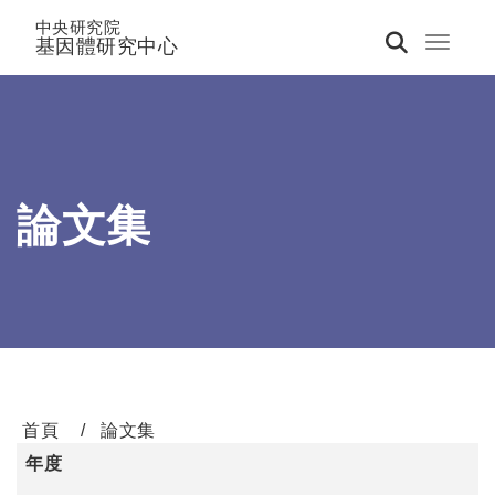
中央研究院
基因體研究中心
Toggle 
論文集
首頁
論文集
年度