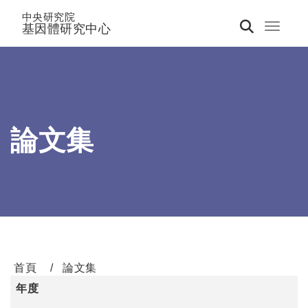
中央研究院
基因體研究中心
Toggle 
論文集
首頁
論文集
年度