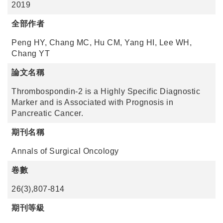
2019
全部作者
Peng HY, Chang MC, Hu CM, Yang HI, Lee WH,
Chang YT
論文名稱
Thrombospondin-2 is a Highly Specific Diagnostic
Marker and is Associated with Prognosis in
Pancreatic Cancer.
期刊名稱
Annals of Surgical Oncology
卷數
26(3),807-814
期刊等級