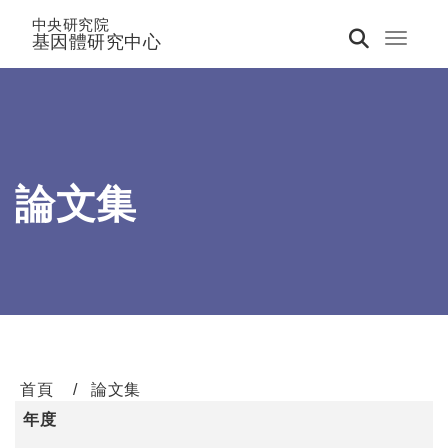
中央研究院
基因體研究中心
Toggle 
論文集
首頁
論文集
年度