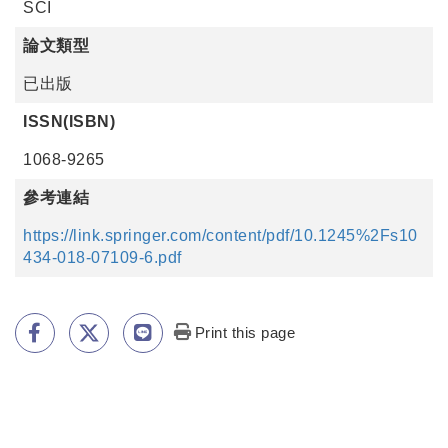
SCI
論文類型
已出版
ISSN(ISBN)
1068-9265
參考連結
https://link.springer.com/content/pdf/10.1245%2Fs10
434-018-07109-6.pdf
Print this page