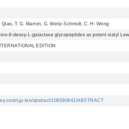
. Qiao, T. G. Marron, G. Weitz-Schmidt, C. H. Wong
ino-6-deoxy-L-galactose glycopeptides as potent sialyl Le
TERNATIONAL EDITION
wiley.com/cgi-bin/abstract/106590841/ABSTRACT