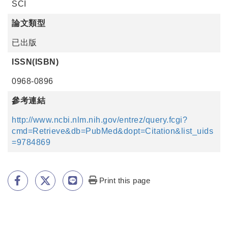
SCI
論文類型
已出版
ISSN(ISBN)
0968-0896
參考連結
http://www.ncbi.nlm.nih.gov/entrez/query.fcgi?
cmd=Retrieve&db=PubMed&dopt=Citation&list_uids
=9784869
Print this page