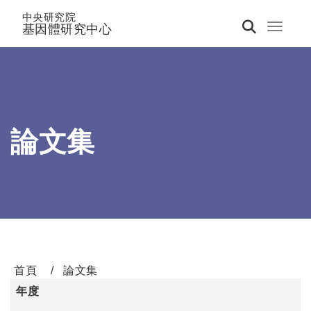
中央研究院
基因體研究中心
Toggle 
論文集
首頁
論文集
年度