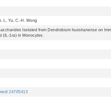
 A. L. Yu, C.-H. Wong
ysaccharides Isolated from Dendrobium huoshanense on Immu
t (IL-1ra) in Monocytes.
bmed/ 24705413