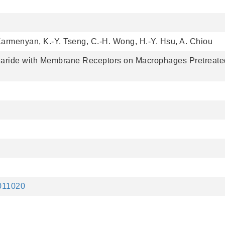
 Karmenyan, K.-Y. Tseng, C.-H. Wong, H.-Y. Hsu, A. Chiou
haride with Membrane Receptors on Macrophages Pretreated
.011020