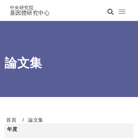
中央研究院
基因體研究中心
Toggle 
論文集
首頁
論文集
年度