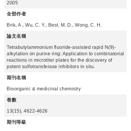
2005
全部作者
Brik, A., Wu, C. Y., Best, M. D., Wong, C. H.
論文名稱
Tetrabutylammonium fluoride-assisted rapid N(9)-
alkylation on purine ring: Application to combinatorial
reactions in microtiter plates for the discovery of
potent sulfotransferase inhibitors in situ.
期刊名稱
Bioorganic & medicinal chemistry
卷數
13(15), 4622-4626
期刊等級