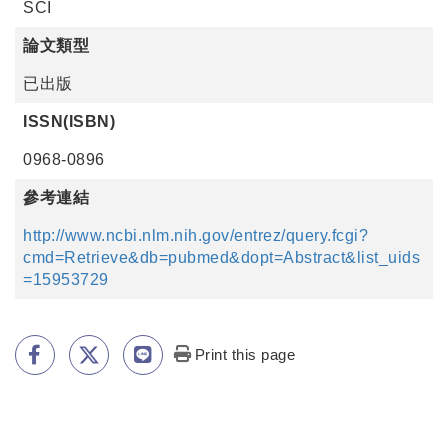
SCI
論文類型
已出版
ISSN(ISBN)
0968-0896
參考連結
http://www.ncbi.nlm.nih.gov/entrez/query.fcgi?
cmd=Retrieve&db=pubmed&dopt=Abstract&list_uids
=15953729
Print this page