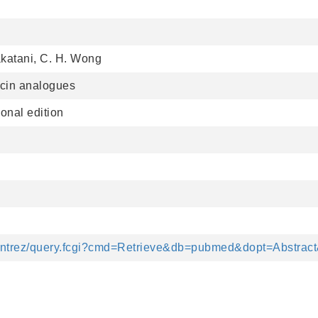
akatani, C. H. Wong
cin analogues
onal edition
v/entrez/query.fcgi?cmd=Retrieve&db=pubmed&dopt=Abstrac