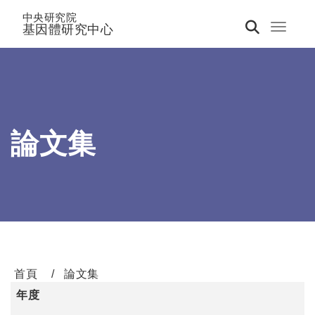
中央研究院
基因體研究中心
Toggle 
論文集
首頁
論文集
年度