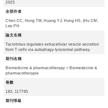
2025
全部作者
Chen CC, Hung TM, Huang YJ, Hung HS, (Hu CM,
Lee PH
論文名稱
Tacrolimus regulates extracellular vesicle secretion
from T cells via autophagy-lysosomal pathway.
期刊名稱
Biomedicine & pharmacotherapy = Biomedecine &
pharmacotherapie
卷數
182, 117765
期刊等級