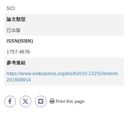
SCI
論文類型
已出版
ISSN(ISBN)
1757-4676
參考連結
https://www.embopress.org/doi/full/10.15252/emmm.
201606914
Print this page