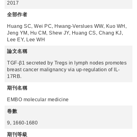
2017
全部作者
Huang SC, Wei PC, Hwang-Verslues WW, Kuo WH,
Jeng YM, Hu CM, Shew JY, Huang CS, Chang KJ,
Lee EY, Lee WH
論文名稱
TGF-β1 secreted by Tregs in lymph nodes promotes
breast cancer malignancy via up-regulation of IL-
17RB.
期刊名稱
EMBO molecular medicine
卷數
9, 1660-1680
期刊等級