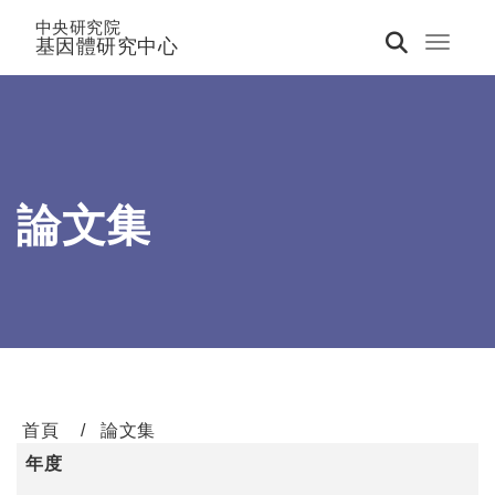
中央研究院
基因體研究中心
Toggle 
論文集
首頁
論文集
年度