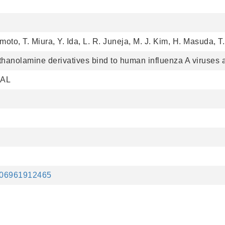
moto, T. Miura, Y. Ida, L. R. Juneja, M. J. Kim, H. Masuda, T
hanolamine derivatives bind to human influenza A viruses and
AL
1006961912465