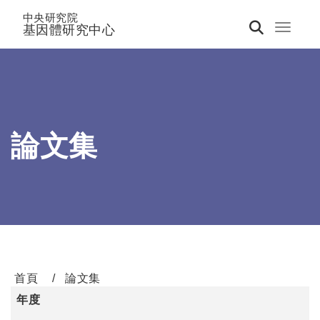
中央研究院
基因體研究中心
Toggle 
論文集
首頁
論文集
年度