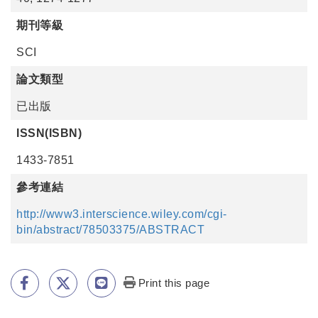
期刊等級
SCI
論文類型
已出版
ISSN(ISBN)
1433-7851
參考連結
http://www3.interscience.wiley.com/cgi-
bin/abstract/78503375/ABSTRACT
Print this page