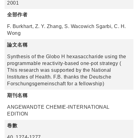
2001
全部作者
F. Burkhart, Z. Y. Zhang, S. Wacowich Sgarbi, C. H.
Wong
論文名稱
Synthesis of the Globo H hexasaccharide using the
programmable reactivity-based one-pot strategy (
This research was supported by the National
Institutes of Health. F.B. thanks the Deutsche
Forschungsgemeinschaft for a fellowship)
期刊名稱
ANGEWANDTE CHEMIE-INTERNATIONAL
EDITION
卷數
40, 1274-1277