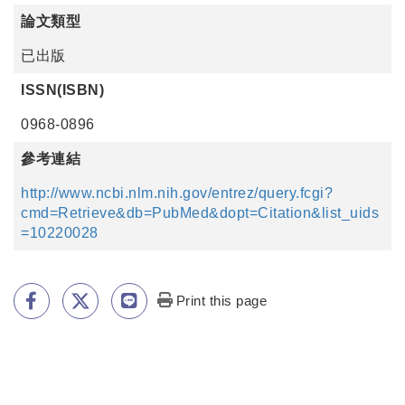
論文類型
已出版
ISSN(ISBN)
0968-0896
參考連結
http://www.ncbi.nlm.nih.gov/entrez/query.fcgi?
cmd=Retrieve&db=PubMed&dopt=Citation&list_uids
=10220028
Print this page