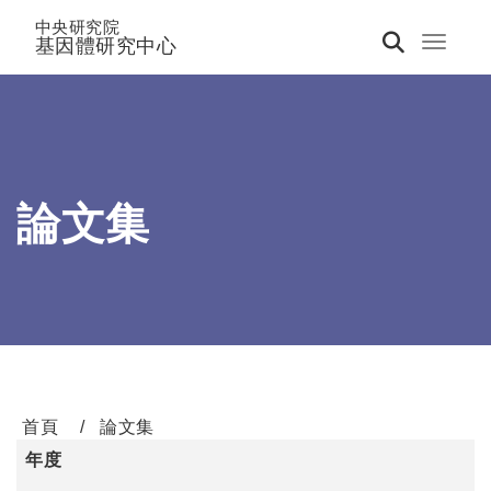
中央研究院
基因體研究中心
Toggle 
論文集
首頁
論文集
年度