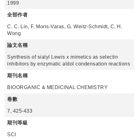
1999
全部作者
C. C. Lin, F. Moris-Varas, G. Weitz-Schmidt, C. H.
Wong
論文名稱
Synthesis of sialyl Lewis x mimetics as selectin
inhibitors by enzymatic aldol condensation reactions
期刊名稱
BIOORGANIC & MEDICINAL CHEMISTRY
卷數
7, 425-433
期刊等級
SCI