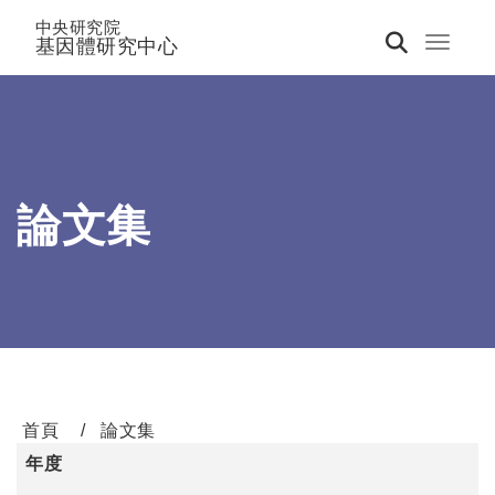
中央研究院
基因體研究中心
Toggle 
論文集
首頁
論文集
年度