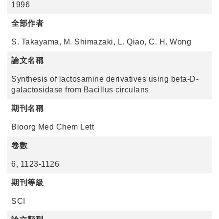
1996
全部作者
S. Takayama, M. Shimazaki, L. Qiao, C. H. Wong
論文名稱
Synthesis of lactosamine derivatives using beta-D-
galactosidase from Bacillus circulans
期刊名稱
Bioorg Med Chem Lett
卷數
6, 1123-1126
期刊等級
SCI