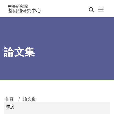
中央研究院
基因體研究中心
Toggle 
論文集
首頁
論文集
年度