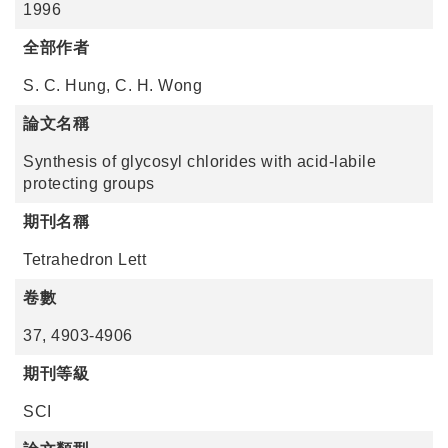
1996
全部作者
S. C. Hung, C. H. Wong
論文名稱
Synthesis of glycosyl chlorides with acid-labile
protecting groups
期刊名稱
Tetrahedron Lett
卷數
37, 4903-4906
期刊等級
SCI