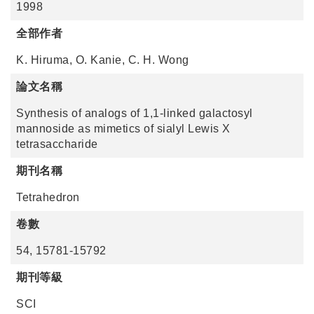
1998
全部作者
K. Hiruma, O. Kanie, C. H. Wong
論文名稱
Synthesis of analogs of 1,1-linked galactosyl
mannoside as mimetics of sialyl Lewis X
tetrasaccharide
期刊名稱
Tetrahedron
卷數
54, 15781-15792
期刊等級
SCI