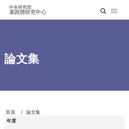
中央研究院
基因體研究中心
Toggle 
論文集
首頁
論文集
年度