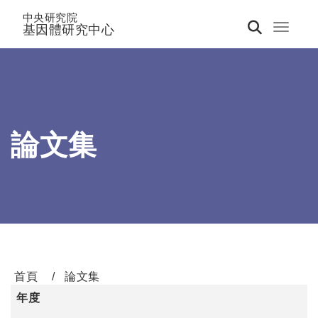
中央研究院
基因體研究中心
Toggle 
論文集
首頁
論文集
年度