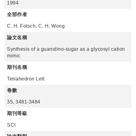
1994
全部作者
C. H. Fotsch, C. H. Wong
論文名稱
Synthesis of a guanidino-sugar as a glycosyl cation
mimic
期刊名稱
Tetrahedron Lett
卷數
35, 3481-3484
期刊等級
SCI