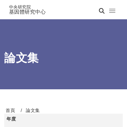
中央研究院
基因體研究中心
Toggle 
論文集
首頁
論文集
年度