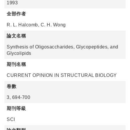
1993
全部作者
R. L. Halcomb, C. H. Wong
論文名稱
Synthesis of Oligosaccharides, Glycopeptides, and
Glycolipids
期刊名稱
CURRENT OPINION IN STRUCTURAL BIOLOGY
卷數
3, 694-700
期刊等級
SCI