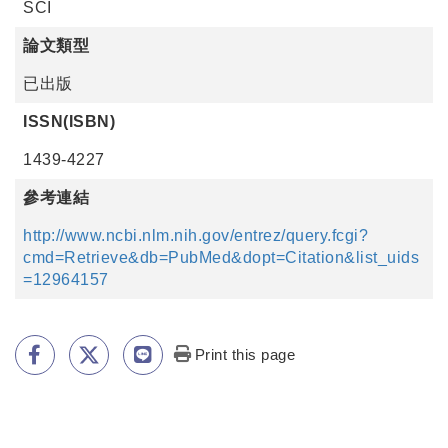
SCI
論文類型
已出版
ISSN(ISBN)
1439-4227
參考連結
http://www.ncbi.nlm.nih.gov/entrez/query.fcgi?
cmd=Retrieve&db=PubMed&dopt=Citation&list_uids
=12964157
Print this page