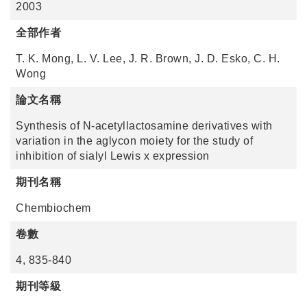
2003
全部作者
T. K. Mong, L. V. Lee, J. R. Brown, J. D. Esko, C. H.
Wong
論文名稱
Synthesis of N-acetyllactosamine derivatives with
variation in the aglycon moiety for the study of
inhibition of sialyl Lewis x expression
期刊名稱
Chembiochem
卷數
4, 835-840
期刊等級