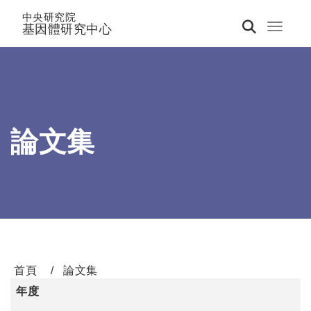
中央研究院
基因體研究中心
Toggle 
論文集
首頁
論文集
年度