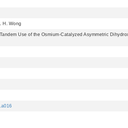
C. H. Wong
 Tandem Use of the Osmium-Catalyzed Asymmetric Dihydrox
81a016