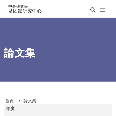
中央研究院
基因體研究中心
Toggle 
論文集
首頁
論文集
年度