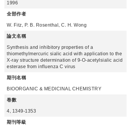
1996
全部作者
W. Fitz, P. B. Rosenthal, C. H. Wong
論文名稱
Synthesis and inhibitory properties of a
thiomethylmercuric sialic acid with application to the
X-ray structure determination of 9-O-acetylsialic acid
esterase from influenza C virus
期刊名稱
BIOORGANIC & MEDICINAL CHEMISTRY
卷數
4, 1349-1353
期刊等級