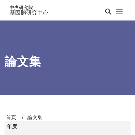
中央研究院
基因體研究中心
Toggle 
論文集
首頁
論文集
年度