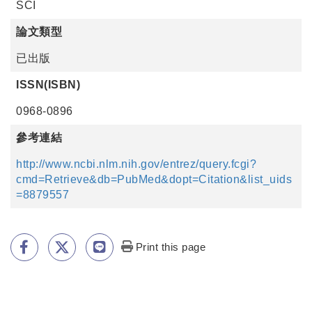
SCI
論文類型
已出版
ISSN(ISBN)
0968-0896
參考連結
http://www.ncbi.nlm.nih.gov/entrez/query.fcgi?
cmd=Retrieve&db=PubMed&dopt=Citation&list_uids
=8879557
Print this page