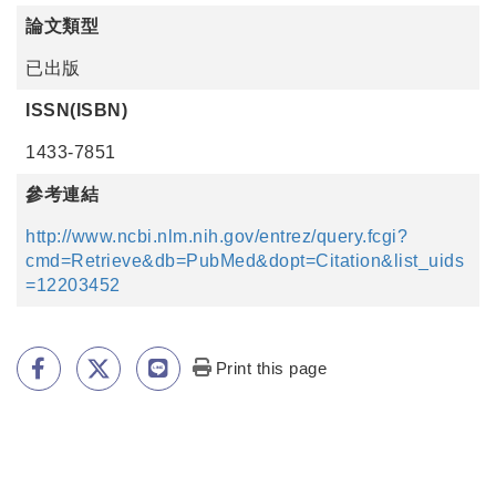
論文類型
已出版
ISSN(ISBN)
1433-7851
參考連結
http://www.ncbi.nlm.nih.gov/entrez/query.fcgi?
cmd=Retrieve&db=PubMed&dopt=Citation&list_uids
=12203452
Print this page