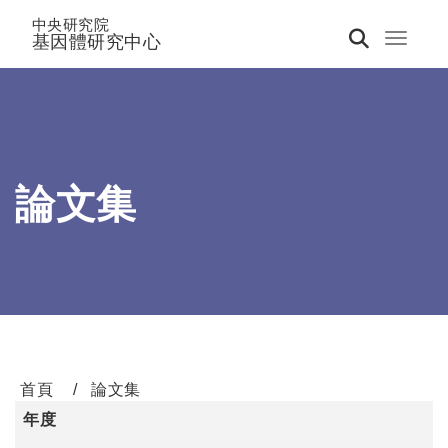
中央研究院
基因體研究中心
Toggle 
論文集
首頁
論文集
年度