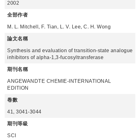
2002
全部作者
M. L. Mitchell, F. Tian, L. V. Lee, C. H. Wong
論文名稱
Synthesis and evaluation of transition-state analogue
inhibitors of alpha-1,3-fucosyltransferase
期刊名稱
ANGEWANDTE CHEMIE-INTERNATIONAL
EDITION
卷數
41, 3041-3044
期刊等級
SCI