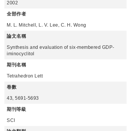
2002
全部作者
M. L. Mitchell, L. V. Lee, C. H. Wong
論文名稱
Synthesis and evaluation of six-membered GDP-
iminocyclitol
期刊名稱
Tetrahedron Lett
卷數
43, 5691-5693
期刊等級
SCI