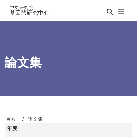
中央研究院
基因體研究中心
Toggle 
論文集
首頁
論文集
年度