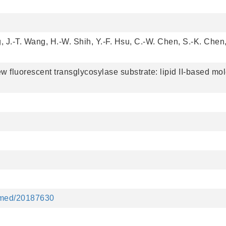
g, J.-T. Wang, H.-W. Shih, Y.-F. Hsu, C.-W. Chen, S.-K. Che
ew fluorescent transglycosylase substrate: lipid II-based m
ubmed/20187630