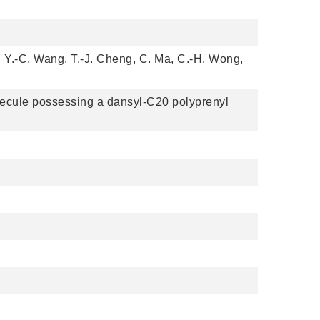
n, Y.-C. Wang, T.-J. Cheng, C. Ma, C.-H. Wong,
olecule possessing a dansyl-C20 polyprenyl